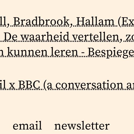
ell, Bradbrook, Hallam (Ex
: De waarheid vertellen, 
n kunnen leren - Bespiegel
il x BBC (a conversation a
email
newsletter