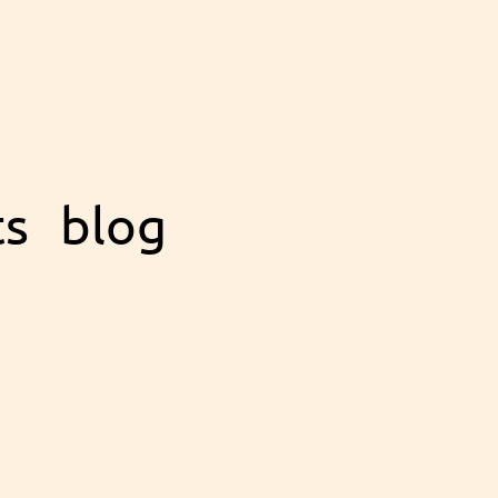
ts
blog