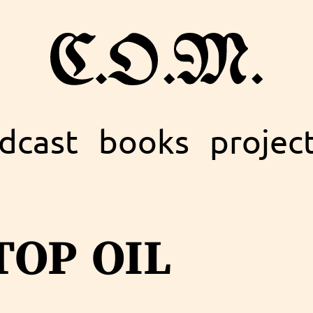
dcast
books
projec
top oil