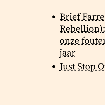
Brief Farr
Rebellion)
onze foute
jaar
Just Stop O