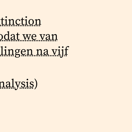
tinction
zodat we van
ingen na vijf
nalysis)